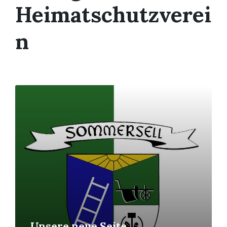
Heimatschutzverei
n
Read
More
Unsere neue Seite